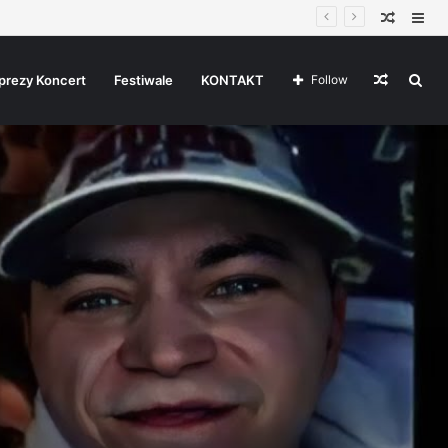
Random
Sid
Article
Random
Sea
prezy Koncert
Festiwale
KONTAKT
Follow
Article
for