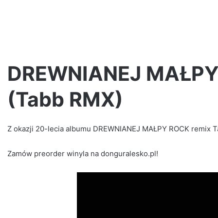
DREWNIANEJ MAŁPY R
(Tabb RMX)
Jano
PW
i
Z okazji 20-lecia albumu DREWNIANEJ MAŁPY ROCK remix Tab
Step
Records
Zamów preorder winyla na donguralesko.pl!
prezentują!
0-lecia Step
2 tygodnie ago
Jano PW i Step Records prezentu