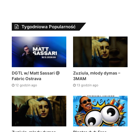
Tygodniowa Popularność
DGTL w/ Matt Sassari @
Zuziula, młody dymas –
Fabric Ostrava
3MAM
12 godzin ago
13 godzin ago