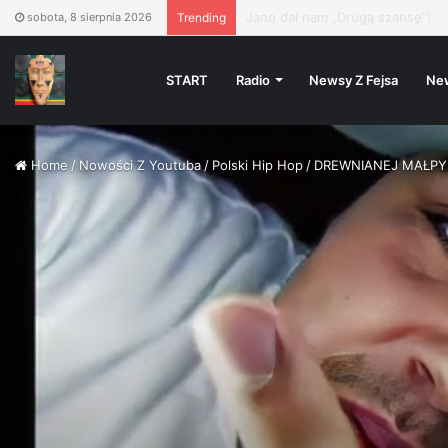
PIZZA VÍKEND
– Vinyl Oldie
sobota, 8 sierpnia 2026
Trending
START
Radio
Newsy Z Fejsa
Ne
Home
/
Nowości Z Youtuba
/
Polski Hip Hop
/
DREWNIANEJ MAŁPY R