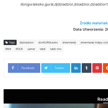
donguralesko,gural,djdziadzior,dziadzior,dziadziort
Źródło materiał
Data Utworzenia: 2
Tags
djdziadzior
donGURALesko
drewnianej
drewnianej małpy roc
RMX
ROCK
samer
tabb
tabb rmx
LinkedIn
Tumblr
Pint
Facebook
Twitter
Read