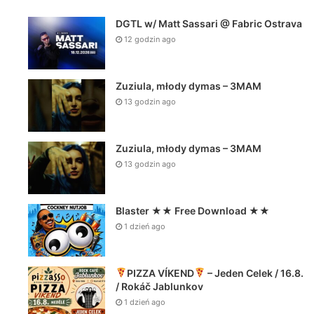
DGTL w/ Matt Sassari @ Fabric Ostrava
12 godzin ago
Zuziula, młody dymas – 3MAM
13 godzin ago
Zuziula, młody dymas – 3MAM
13 godzin ago
Blaster ★★ Free Download ★★
1 dzień ago
PIZZA VÍKEND
– Jeden Celek / 16.8.
/ Rokáč Jablunkov
1 dzień ago