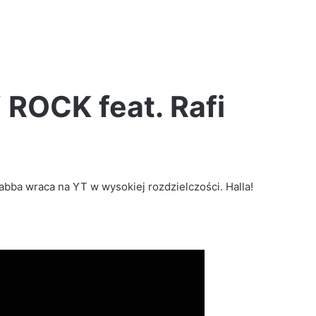
OCK feat. Rafi
Kaz
Bałagane
–
ba wraca na YT w wysokiej rozdzielczości. Halla!
Trash
talk
vol.
1
2 tygodnie ago
ją!
Kaz Bałagane – Trash talk vol. 1