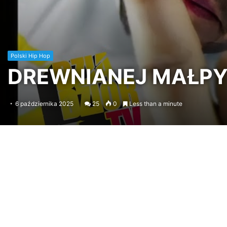
Polski Hip Hop
DREWNIANEJ MAŁPY R
6 października 2025
25
0
Less than a minute