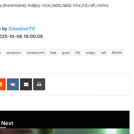
v,drewnianej małpy rock,tabb,tabb rmx,hd,rafi,remix
u
by
DziadziorTV
025-10-06 16:00:06
k
dziadzior
dziadziortv
feat
gural
HD
małpy
rafi
REMIX
erest
Reddit
VKontakte
Share via Email
Print
 Next