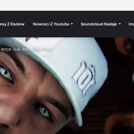
s / 15.8. / Rokáč Jablunkov
wsy Z Klubów
Nowości Z Youtuba
Soundcloud Nadaje
Im
OCK feat. Rafi (Tabb RMX)