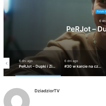
Polski 
6 dn
PeRJot – Du
6 dni ago
6 dni ago
Jak Pawbeats wspomina początki w branży? | 20 lat Step Records
PeRJot – Dupki i Ziomki
#30 w karcie na czasie!!!
DziadziorTV