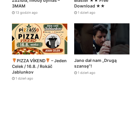
Zuziula, młody dymas –
Blaster ★★ Free
3MAM
Download ★★
13 godzin ago
1 dzień ago
Jano dał nam „Drugą
PIZZA VÍKEND
– Jeden
szansę”!
Celek / 16.8. / Rokáč
Jablunkov
1 dzień ago
1 dzień ago