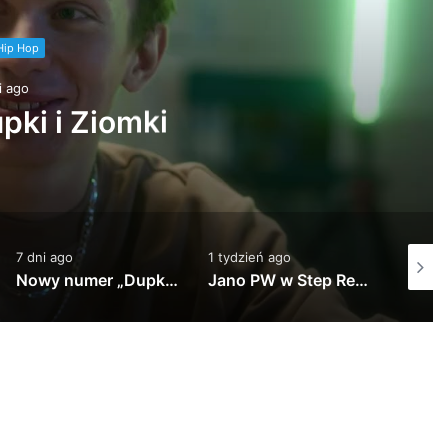
Hip Hop
i ago
pki i Ziomki
7 dni ago
1 tydzień ago
13 godz
Nowy numer „Dupki i Ziomki” już jutro na kanale Altereggo Records #altereggo #rap #rolka #hiphop
Jano PW w Step Records!