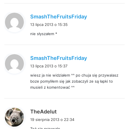
e
:
p
SmashTheFruitsFriday
i
13 lipca 2013 o 15:35
s
nie słyszałem *
z
e
:
p
SmashTheFruitsFriday
i
13 lipca 2013 o 15:37
s
wiesz ja nie widziałem ^^ po chuja się przywalasz
z
boze pomyliłem się jak zobaczyli ze są łapki to
e
musieli z komentować ^^
:
p
TheAdelut
i
19 sierpnia 2013 o 22:34
s
Też się przywale.