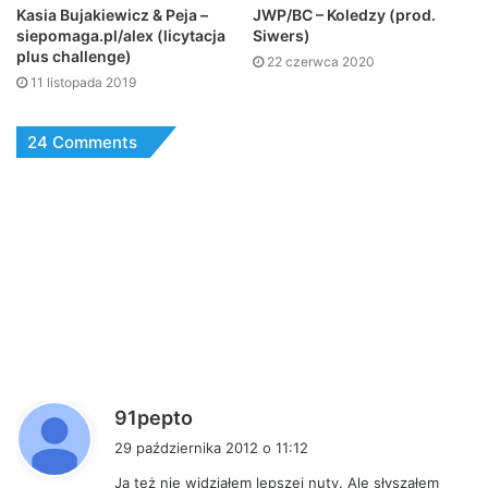
JWP/BC – Koledzy (prod.
Kasia Bujakiewicz & Peja –
Siwers)
siepomaga.pl/alex (licytacja
plus challenge)
22 czerwca 2020
11 listopada 2019
24 Comments
p
91pepto
i
29 października 2012 o 11:12
s
Ja też nie widziałem lepszej nuty. Ale słyszałem