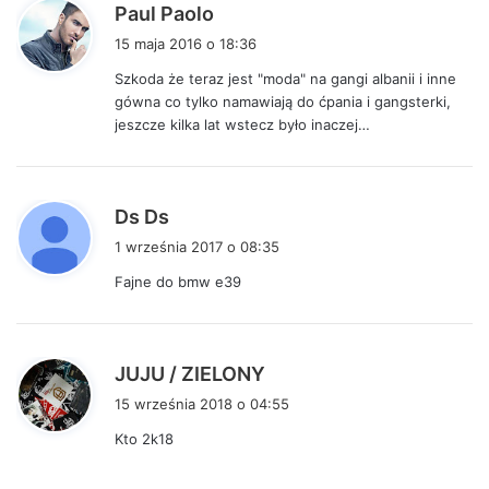
p
Paul Paolo
i
15 maja 2016 o 18:36
s
Szkoda że teraz jest "moda" na gangi albanii i inne
z
gówna co tylko namawiają do ćpania i gangsterki,
e
jeszcze kilka lat wstecz było inaczej…
:
p
Ds Ds
i
1 września 2017 o 08:35
s
Fajne do bmw e39
z
e
:
p
JUJU / ZIELONY
i
15 września 2018 o 04:55
s
Kto 2k18
z
e