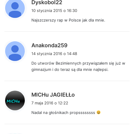
p
Dyskobol22
i
10 stycznia 2015 o 16:30
s
Najszczerszy rap w Polsce jak dla mnie.
z
e
:
p
Anakonda259
i
14 stycznia 2016 o 14:48
s
Do utworów Bezimiennych przywiązałem się już w
z
gimnazjum i do teraz są dla mnie najlepsi.
e
:
p
MICHu JAGIEŁŁo
i
7 maja 2016 o 12:22
s
Nadal na głośnikach propssssssss
z
e
: