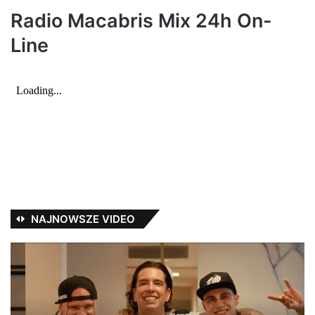
:
Radio Macabris Mix 24h On-
Line
NAJNOWSZE VIDEO
ErwinOficjalnie
Di
–
pl
Erwin
i
NWJ
zł
–