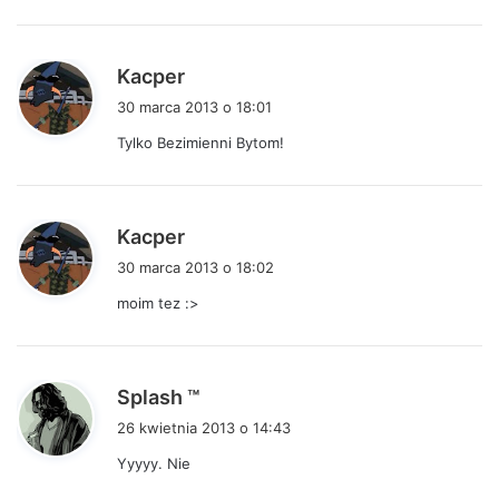
e
:
p
Kacper
i
30 marca 2013 o 18:01
s
Tylko Bezimienni Bytom!
z
e
:
p
Kacper
i
30 marca 2013 o 18:02
s
moim tez :>
z
e
:
p
Splash ™
i
26 kwietnia 2013 o 14:43
s
Yyyyy. Nie
z
e