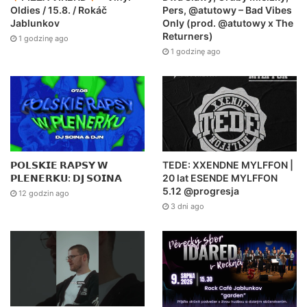
Pers, @atutowy – Bad Vibes
Oldies / 15.8. / Rokáč
Only (prod. @atutowy x The
Jablunkov
Returners)
1 godzinę ago
1 godzinę ago
𝗣𝗢𝗟𝗦𝗞𝗜𝗘 𝗥𝗔𝗣𝗦𝗬 𝗪
TEDE: XXENDNE MYLFFON |
𝗣𝗟𝗘𝗡𝗘𝗥𝗞𝗨: 𝗗𝗝 𝗦𝗢𝗜𝗡𝗔
20 lat ESENDE MYLFFON
5.12 @progresja
12 godzin ago
3 dni ago