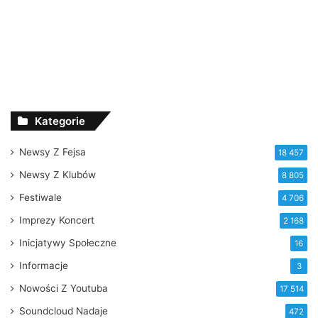
Kategorie
Newsy Z Fejsa
18 457
Newsy Z Klubów
8 805
Festiwale
4 706
Imprezy Koncert
2 168
Inicjatywy Społeczne
16
Informacje
3
Nowości Z Youtuba
17 514
Soundcloud Nadaje
472