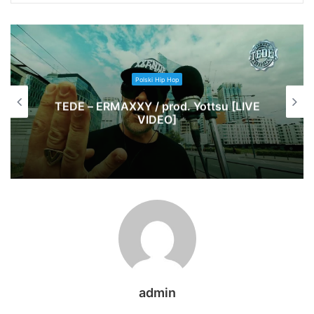
Polski Hip Hop
IVE
Jano Polska Wersja – Druga szansa
(prod. PSR)
admin