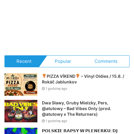
Recent
Popular
Comments
PIZZA VÍKEND
– Vinyl Oldies / 15.8. /
Rokáč Jablunkov
1 godzinę ago
Dwa Sławy, Gruby Mielzky, Pers,
@atutowy – Bad Vibes Only (prod.
@atutowy x The Returners)
1 godzinę ago
𝗣𝗢𝗟𝗦𝗞𝗜𝗘 𝗥𝗔𝗣𝗦𝗬 𝗪 𝗣𝗟𝗘𝗡𝗘𝗥𝗞𝗨: 𝗗𝗝