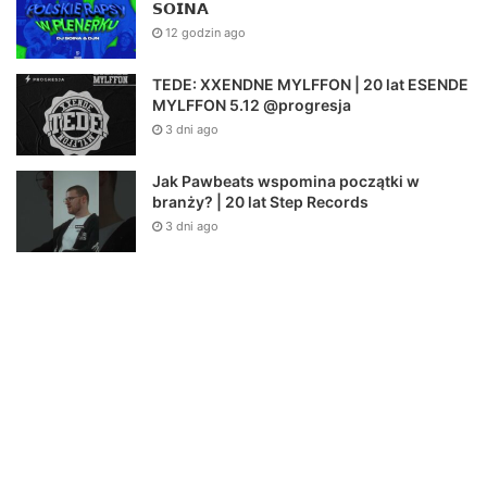
𝗦𝗢𝗜𝗡𝗔
12 godzin ago
TEDE: XXENDNE MYLFFON | 20 lat ESENDE
MYLFFON 5.12 @progresja
3 dni ago
Jak Pawbeats wspomina początki w
branży? | 20 lat Step Records
3 dni ago