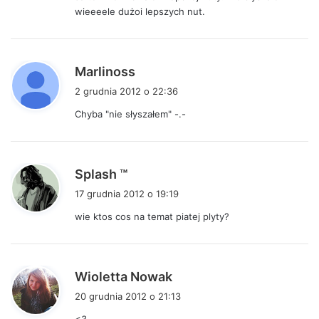
z
wieeeele dużoi lepszych nut.
e
:
p
Marlinoss
i
2 grudnia 2012 o 22:36
s
Chyba "nie słyszałem" -.-
z
e
:
p
Splash ™
i
17 grudnia 2012 o 19:19
s
wie ktos cos na temat piatej plyty?
z
e
:
p
Wioletta Nowak
i
20 grudnia 2012 o 21:13
s