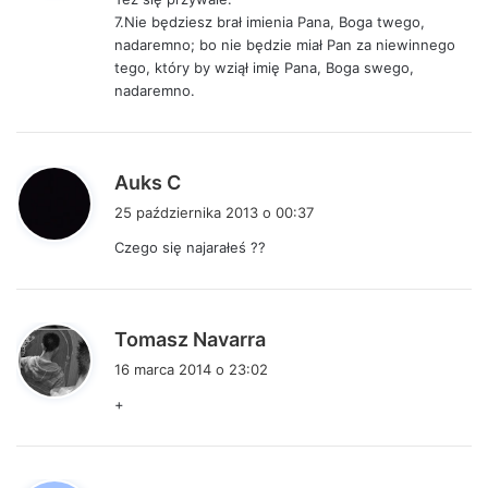
z
7.Nie będziesz brał imienia Pana, Boga twego,
e
nadaremno; bo nie będzie miał Pan za niewinnego
:
tego, który by wziął imię Pana, Boga swego,
nadaremno.
p
Auks C
i
25 października 2013 o 00:37
s
Czego się najarałeś ??
z
e
:
p
Tomasz Navarra
i
16 marca 2014 o 23:02
s
+
z
e
: