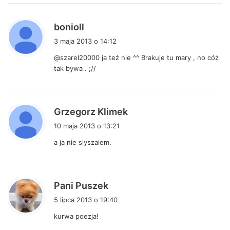
:
p
bonioll
i
3 maja 2013 o 14:12
s
@szarel20000 ja też nie ^^ Brakuje tu mary , no cóż
z
tak bywa . ;//
e
:
p
Grzegorz Klimek
i
10 maja 2013 o 13:21
s
a ja nie slyszalem.
z
e
:
p
Pani Puszek
i
5 lipca 2013 o 19:40
s
kurwa poezja!
z