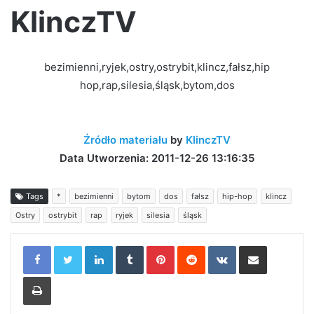
KlinczTV
bezimienni,ryjek,ostry,ostrybit,klincz,fałsz,hip
hop,rap,silesia,śląsk,bytom,dos
Źródło materiału
by
KlinczTV
Data Utworzenia: 2011-12-26 13:16:35
Tags
*
bezimienni
bytom
dos
fałsz
hip-hop
klincz
Ostry
ostrybit
rap
ryjek
silesia
śląsk
LinkedIn
Tumblr
Pinterest
Reddit
VKontakte
Share via Email
Print