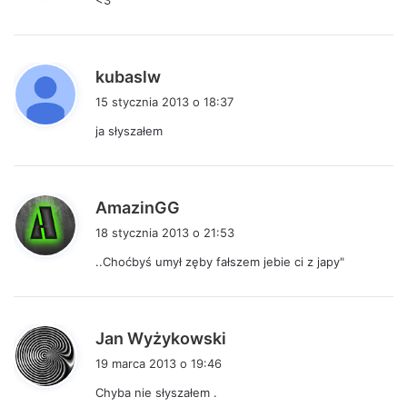
<3
z
e
:
p
kubaslw
i
15 stycznia 2013 o 18:37
s
ja słyszałem
z
e
:
p
AmazinGG
i
18 stycznia 2013 o 21:53
s
..Choćbyś umył zęby fałszem jebie ci z japy"
z
e
:
p
Jan Wyżykowski
i
19 marca 2013 o 19:46
s
Chyba nie słyszałem .
z