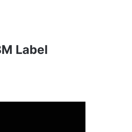
BM Label
Kaz
Bałagane
–
Trash
talk
vol.
1
2 tygodnie ago
ją!
Kaz Bałagane – Trash talk vol. 1