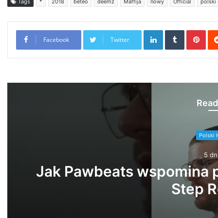
Tags
*
2018
beteo
deemz
Maffija
nowy
Official
polski
LinkedIn
Tumblr
Pint
Facebook
Twitter
Read
Polski 
6 dn
PeRJot – Du