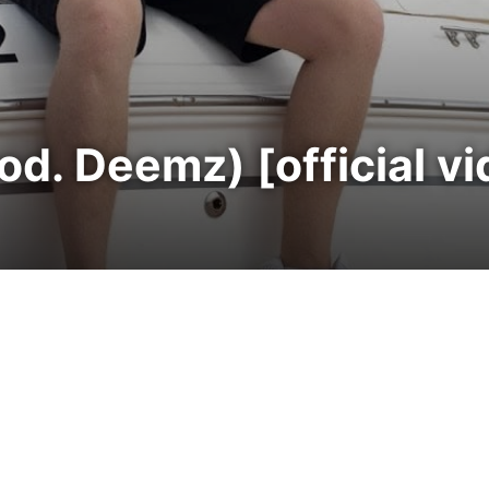
d. Deemz) [official vi