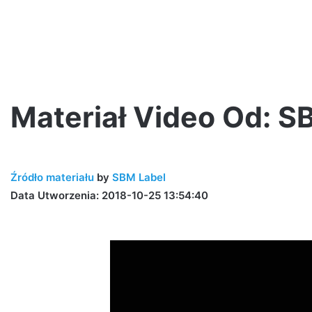
Materiał Video Od: S
Jano
PW
Źródło materiału
by
SBM Label
i
Step
Data Utworzenia: 2018-10-25 13:54:40
Records
prezentują!
0-lecia Step
2 tygodnie ago
Jano PW i Step Records prezentu