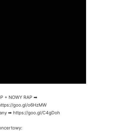
P + NOWY RAP ➡
https://goo.gl/o6HzMW
any ➡ https://goo.gl/C4gDoh
oncertowy: