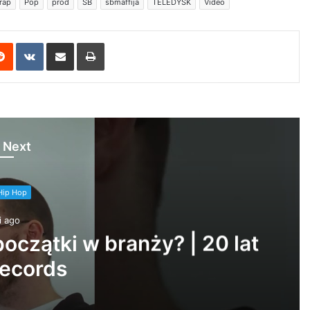
 rap
Pop
prod
SB
sbmaffija
TELEDYSK
Video
erest
Reddit
VKontakte
Share via Email
Print
 Next
Hip Hop
i ago
pki i Ziomki