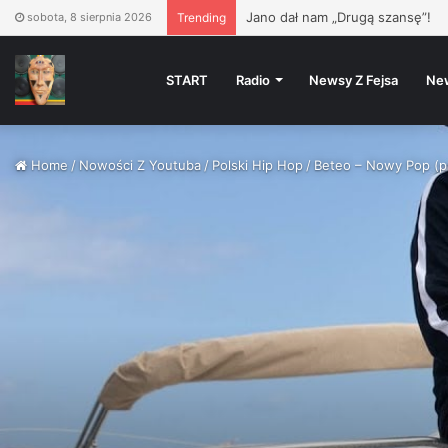
PIZZA VÍKEND
– Vinyl Oldie
sobota, 8 sierpnia 2026
Trending
START
Radio
Newsy Z Fejsa
Ne
Home
/
Nowości Z Youtuba
/
Polski Hip Hop
/
Beteo – Nowy Pop (pr