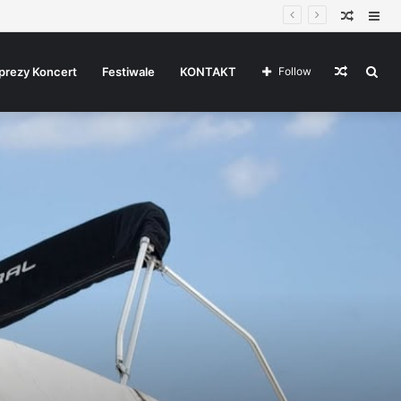
Random
Sid
Article
Random
Sea
prezy Koncert
Festiwale
KONTAKT
Follow
Article
for