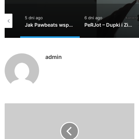
6 dni ago
7 dni ago
Jak Pawbeats wspomina początki w branży? | 20 lat Step Records
PeRJot – Dupki i Ziomki
#30 w karcie na czasie!!!
admin