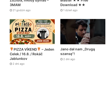
Zuziula, młody dymas –
Blaster ★★ Free
3MAM
Download ★★
21 godzin ago
1 dzień ago
Jano dał nam „Drugą
PIZZA VÍKEND
– Jeden
szansę”!
Celek / 16.8. / Rokáč
Jablunkov
2 dni ago
2 dni ago