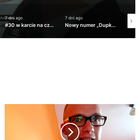
7 dni ago
1 tydzień ago
20 godz
Nowy numer „Dupki i Ziomki” już jutro na kanale Altereggo Records #altereggo #rap #rolka #hiphop
Jano PW w Step Records!