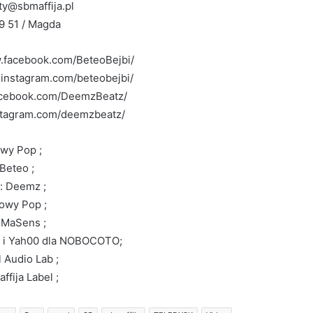
ty@sbmaffija.pl
9 51 / Magda
.facebook.com/BeteoBejbi/
.instagram.com/beteobejbi/
acebook.com/DeemzBeatz/
stagram.com/deemzbeatz/
owy Pop ;
 Beteo ;
: Deemz ;
owy Pop ;
oMaSens ;
y i Yah00 dla NOBOCOTO;
l Audio Lab ;
ffija Label ;