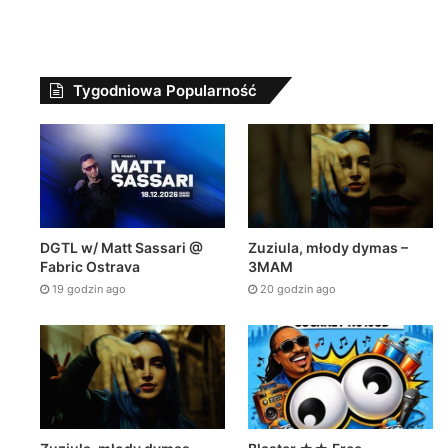
in ago
21 godzin ago
2 dni ago
Zuziula, młody dymas – 3MAM
Zuziula, młody dymas – 3MAM
Tygodniowa Popularność
Zuziula, młody dymas –
DGTL w/ Matt Sassari @
3MAM
Fabric Ostrava
20 godzin ago
19 godzin ago