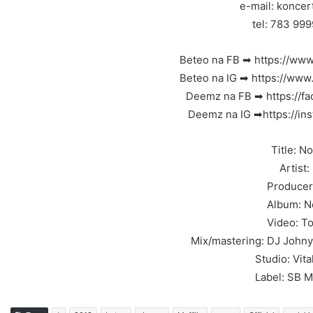
e-mail: koncer
tel: 783 999
Beteo na FB ➡ https://www
Beteo na IG ➡ https://www
Deemz na FB ➡ https://f
Deemz na IG ➡https://in
Title: N
Artist:
Producer
Album: N
Video: T
Mix/mastering: DJ John
Studio: Vita
Label: SB Ma