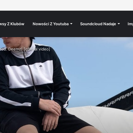
s / 15.8. / Rokáč Jablunkov
wsy Z Klubów
Nowości Z Youtuba
Soundcloud Nadaje
Im
od. Deemz) [official video]