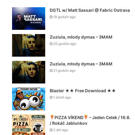
DGTL w/ Matt Sassari @ Fabric Ostrava
19 godzin ago
Zuziula, młody dymas – 3MAM
20 godzin ago
Zuziula, młody dymas – 3MAM
21 godzin ago
Blaster ★★ Free Download ★★
1 dzień ago
PIZZA VÍKEND
– Jeden Celek / 16.8.
/ Rokáč Jablunkov
2 dni ago