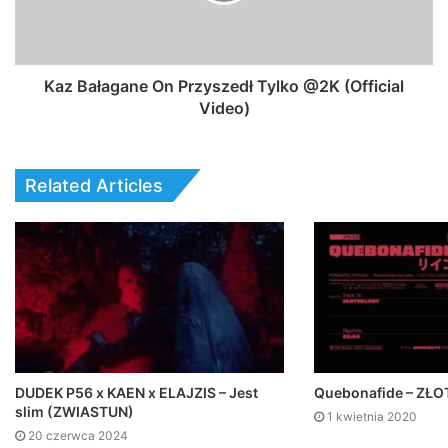
Kaz Bałagane On Przyszedł Tylko @2K (Official
Video)
Related Articles
DUDEK P56 x KAEN x ELAJZIS – Jest
Quebonafide – ZŁ
slim (ZWIASTUN)
1 kwietnia 2020
20 czerwca 2024