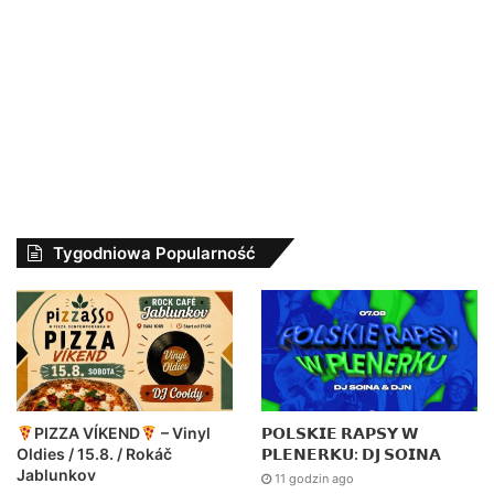
Tygodniowa Popularność
PIZZA VÍKEND
– Vinyl
𝗣𝗢𝗟𝗦𝗞𝗜𝗘 𝗥𝗔𝗣𝗦𝗬 𝗪
Oldies / 15.8. / Rokáč
𝗣𝗟𝗘𝗡𝗘𝗥𝗞𝗨: 𝗗𝗝 𝗦𝗢𝗜𝗡𝗔
Jablunkov
11 godzin ago