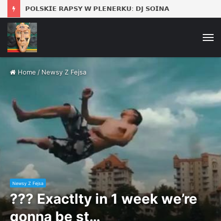
𝗣𝗢𝗟𝗦𝗞𝗜𝗘 𝗥𝗔𝗣𝗦𝗬 𝗪 𝗣𝗟𝗘𝗡𝗘𝗥𝗞𝗨: 𝗗𝗝 𝗦𝗢𝗜𝗡𝗔
M
Home
/
Newsy Z Fejsa
Newsy Z Fejsa
??? Exactlty in 1 week we’re
gonna be st…