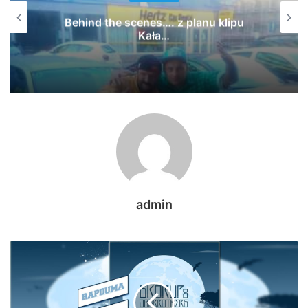
MiejskiKruk-Chcesz wiedzieć co tu się
dzieje? prod.MiejskiKruk feat:
DjLeonidas TELEDYSK 2018
admin