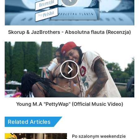
Skorup & JazBrothers - Absolutna flauta (Recenzja)
Young M.A "PettyWap" (Official Music Video)
Related Articles
Po szalonym weekendzie