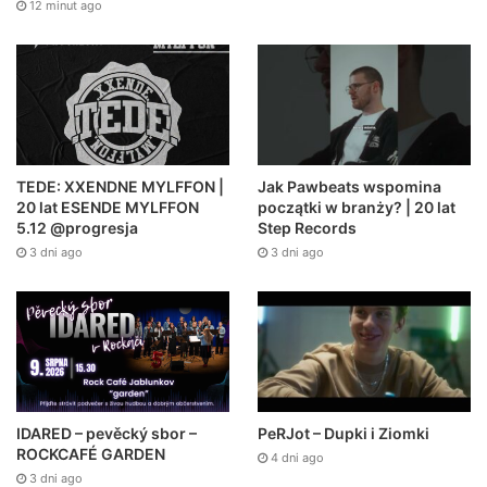
12 minut ago
Jak Pawbeats wspomina
TEDE: XXENDNE MYLFFON |
początki w branży? | 20 lat
20 lat ESENDE MYLFFON
Step Records
5.12 @progresja
3 dni ago
3 dni ago
PeRJot – Dupki i Ziomki
IDARED – pevěcký sbor –
ROCKCAFÉ GARDEN
4 dni ago
3 dni ago