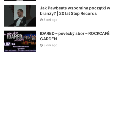
Jak Pawbeats wspomina początki w
branży? | 20 lat Step Records
3 dni ago
IDARED – pevěcký sbor – ROCKCAFÉ
GARDEN
3 dni ago