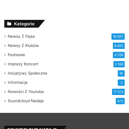
Kategorie
Newsy Z Fejsa
18 457
Newsy Z Klubów
8 805
Festiwale
4 706
Imprezy Koncert
2 168
Inicjatywy Społeczne
16
Informacje
3
Nowości Z Youtuba
17 513
Soundcloud Nadaje
472