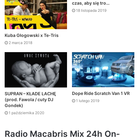
czas, aby się tro…
18 listopada 2019
Kuba Głogowski x Te-Tris
2 marca 2018
Dope Ride Scratch Van 1 VR
SUPRAN – KŁADE LACHĘ
(prod. Fawola / cuty DJ
1 lutego 2019
Gondek)
1 października 2020
Radio Macabris Mix 24h On-