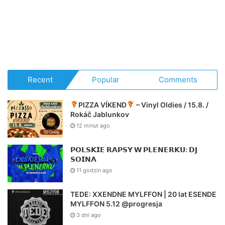
Recent
Popular
Comments
PIZZA VÍKEND
– Vinyl Oldies / 15.8. /
Rokáč Jablunkov
12 minut ago
𝗣𝗢𝗟𝗦𝗞𝗜𝗘 𝗥𝗔𝗣𝗦𝗬 𝗪 𝗣𝗟𝗘𝗡𝗘𝗥𝗞𝗨: 𝗗𝗝
𝗦𝗢𝗜𝗡𝗔
11 godzin ago
TEDE: XXENDNE MYLFFON | 20 lat ESENDE
MYLFFON 5.12 @progresja
3 dni ago