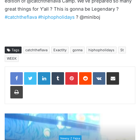
edition of @catchtheflava Camp. We’ve prepared so many
great things for Y’all ? This is gonna be Legendary ?
#catchtheflava
#hiphopholidays
? @miniboj
Tags
catchtheflava
Exactlty
gonna
hiphopholidays
St
WEEK
LinkedIn
Tumblr
Pinterest
Reddit
VKontakte
Share via Email
Print
Newsy Z Fejsa